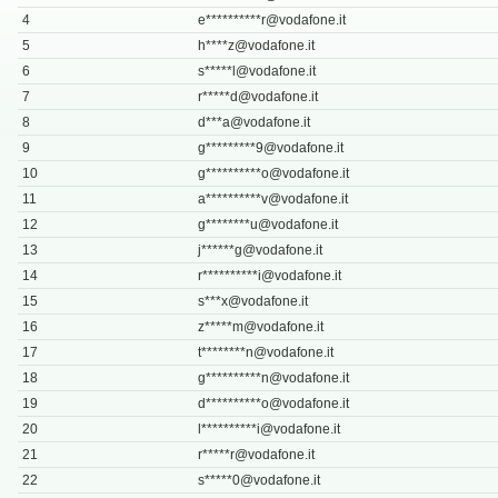
4
e**********
r@vodafone.it
5
h****
z@vodafone.it
6
s*****
l@vodafone.it
7
r*****
d@vodafone.it
8
d***
a@vodafone.it
9
g*********
9@vodafone.it
10
g**********
o@vodafone.it
11
a**********
v@vodafone.it
12
g********
u@vodafone.it
13
j******
g@vodafone.it
14
r**********
i@vodafone.it
15
s***
x@vodafone.it
16
z*****
m@vodafone.it
17
t********
n@vodafone.it
18
g**********
n@vodafone.it
19
d**********
o@vodafone.it
20
l**********
i@vodafone.it
21
r*****
r@vodafone.it
22
s*****
0@vodafone.it