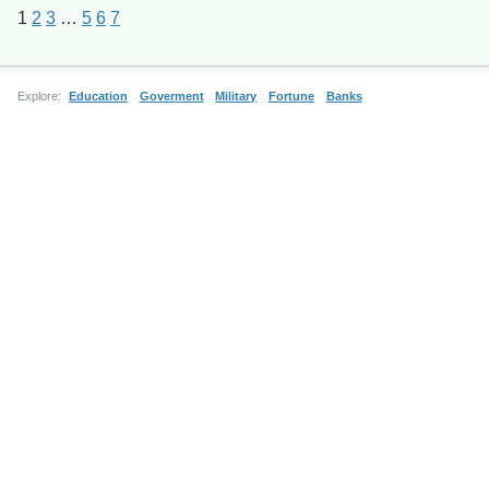
1
2
3
…
5
6
7
Explore:
Education
Goverment
Military
Fortune
Banks