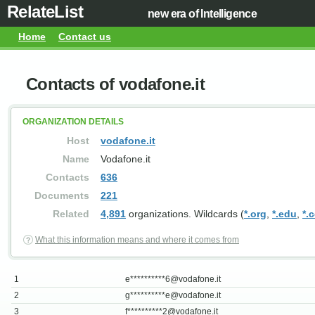
RelateList
new era of Intelligence
Home
Contact us
Contacts of vodafone.it
ORGANIZATION DETAILS
Host
vodafone.it
Name
Vodafone.it
Contacts
636
Documents
221
Related
4,891
organizations. Wildcards (
*.org
,
*.edu
,
*.
What this information means and where it comes from
1
e**********
6@vodafone.it
2
g**********
e@vodafone.it
3
f**********
2@vodafone.it