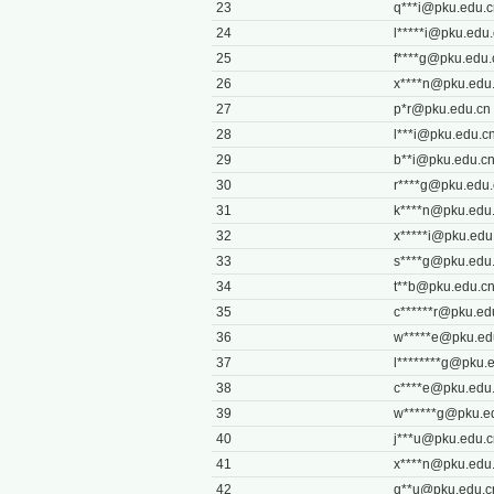
23
q***
i@pku.edu.c
24
l*****
i@pku.edu.
25
f****
g@pku.edu.
26
x****
n@pku.edu
27
p*
r@pku.edu.cn
28
l***
i@pku.edu.c
29
b**
i@pku.edu.c
30
r****
g@pku.edu.
31
k****
n@pku.edu
32
x*****
i@pku.edu
33
s****
g@pku.edu
34
t**
b@pku.edu.c
35
c******
r@pku.ed
36
w*****
e@pku.ed
37
l********
g@pku.e
38
c****
e@pku.edu
39
w******
g@pku.e
40
j***
u@pku.edu.c
41
x****
n@pku.edu
42
q**
u@pku.edu.c