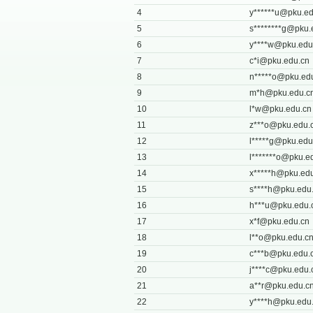
4
y******
u@pku.ed
5
s********
g@pku.
6
y****
w@pku.edu
7
c*
i@pku.edu.cn
8
n*****
o@pku.ed
9
m*
h@pku.edu.c
10
l*
w@pku.edu.cn
11
z***
o@pku.edu.
12
l*****
g@pku.edu
13
l*******
o@pku.ed
14
x*****
h@pku.edu
15
s****
h@pku.edu
16
h***
u@pku.edu.
17
x*
f@pku.edu.cn
18
l**
o@pku.edu.c
19
c***
b@pku.edu.
20
j****
c@pku.edu.
21
a**
r@pku.edu.c
22
y****
h@pku.edu