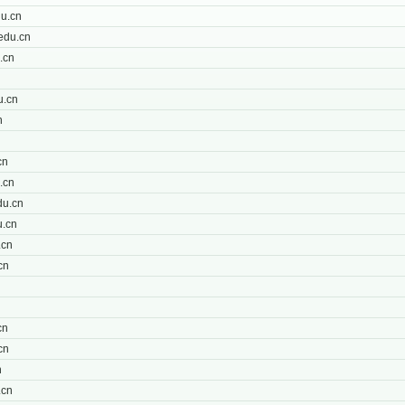
u.cn
edu.cn
.cn
u.cn
n
cn
.cn
u.cn
.cn
.cn
cn
n
cn
cn
n
.cn