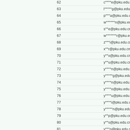
62
c****
e@pku.edu
63
l*****
g@pku.edu
64
p***
a@pku.edu.
65
w******
n@pku.e
66
s**
e@pku.edu.c
67
w*******
r@pku.e
68
z***
i@pku.edu.c
69
x**
r@pku.edu.c
70
y**
x@pku.edu.c
71
y**
u@pku.edu.c
72
y****
n@pku.edu
73
y*****
g@pku.edu
74
y****
n@pku.edu
75
y****
o@pku.edu
76
y****
u@pku.edu
77
y****
i@pku.edu.
78
y*****
n@pku.edu
79
y**
p@pku.edu.c
80
y**
s@pku.edu.c
81
y***
o@pku.edu.