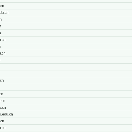
.cn
du.cn
n
n
n
.cn
n
.cn
n
cn
cn
.cn
u.cn
.edu.cn
.cn
.cn