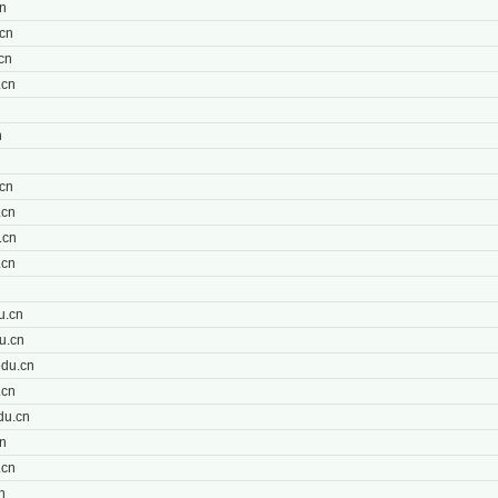
n
cn
cn
.cn
n
n
cn
.cn
.cn
.cn
n
u.cn
u.cn
du.cn
.cn
du.cn
n
.cn
n