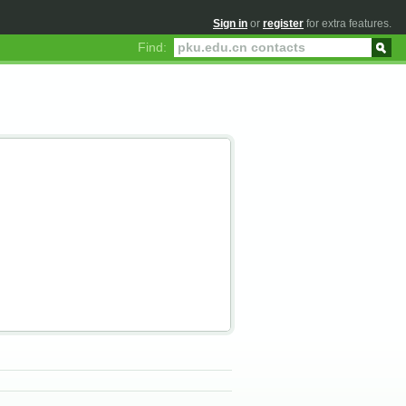
Sign in
or
register
for extra features.
Find: