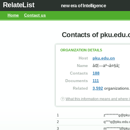
RelateList
new era of Intelligence
Home
Contact us
Contacts of pku.edu.
ORGANIZATION DETAILS
Host
pku.edu.cn
Name
åŒ—äº¬å¤§å­¦
Contacts
188
Documents
111
Related
3,592
organizations.
What this information means and where i
1
z*********
g@pku.
2
q***
q@pku.edu.
3
m*********
t@pku