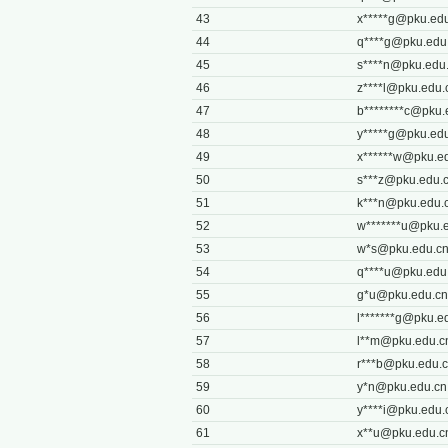
43
x*****
g@pku.edu
44
q****
g@pku.edu
45
s****
n@pku.edu
46
z****
l@pku.edu.
47
b********
c@pku.
48
y*****
g@pku.edu
49
x******
w@pku.ed
50
s***
z@pku.edu.
51
k***
n@pku.edu.
52
w*******
u@pku.e
53
w*
s@pku.edu.c
54
q****
u@pku.edu
55
g*
u@pku.edu.cn
56
l*******
g@pku.ed
57
l**
m@pku.edu.c
58
r***
b@pku.edu.
59
y*
n@pku.edu.cn
60
y****
i@pku.edu.
61
x**
u@pku.edu.c