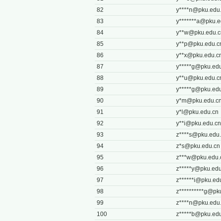
82
y****
n@pku.edu
83
y*******
a@pku.e
84
y**
w@pku.edu.c
85
y**
p@pku.edu.c
86
y**
x@pku.edu.c
87
y*****
g@pku.edu
88
y**
u@pku.edu.c
89
y*****
g@pku.edu
90
y*
m@pku.edu.c
91
y*
l@pku.edu.cn
92
y**
i@pku.edu.cn
93
z****
s@pku.edu.
94
z*
s@pku.edu.cn
95
z***
w@pku.edu.
96
z*****
y@pku.edu
97
z******
i@pku.ed
98
z**********
g@pku
99
z****
n@pku.edu
100
z*****
b@pku.edu