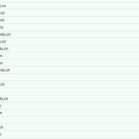
.cn
.cn
.cn
cn
edu.cn
.cn
u.cn
cn
cn
du.cn
n
.cn
u.cn
n
cn
cn
n