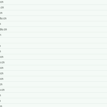
.cn
.cn
cn
du.cn
n
du.cn
n
n
n
n
.cn
.cn
.cn
.cn
.cn
cn
.cn
n
n
cn