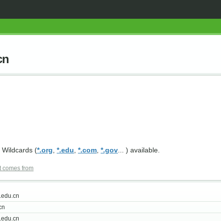
cn
 Wildcards (
*.org
,
*.edu
,
*.com
,
*.gov
... ) available.
t comes from
edu.cn
cn
.edu.cn