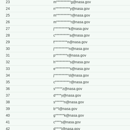
23
m**********
g@nasa.gov
24
n**********
y@nasa.gov
25
m**********
r@nasa.gov
26
m**********
r@nasa.gov
27
j**********
k@nasa.gov
28
c**********
a@nasa.gov
29
t*********
n@nasa.gov
30
j**********
n@nasa.gov
31
p********
r@nasa.gov
32
h**********
s@nasa.gov
33
e**********
s@nasa.gov
34
j**********
d@nasa.gov
35
c**********
r@nasa.gov
36
s*****
z@nasa.gov
37
d****
y@nasa.gov
38
s******
n@nasa.gov
39
b**
l@nasa.gov
40
g******
k@nasa.gov
41
c****
s@nasa.gov
42
d****
l@nasa.gov