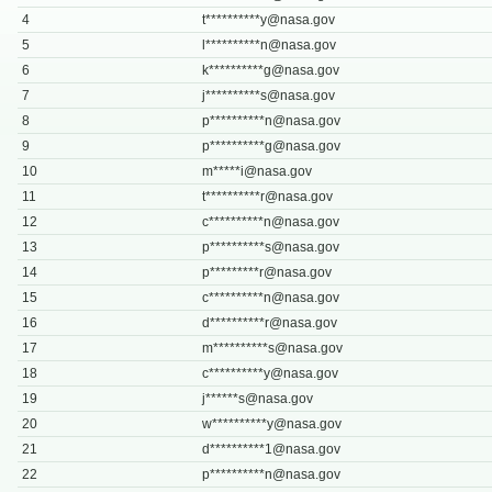
4
t**********
y@nasa.gov
5
l**********
n@nasa.gov
6
k**********
g@nasa.gov
7
j**********
s@nasa.gov
8
p**********
n@nasa.gov
9
p**********
g@nasa.gov
10
m*****
i@nasa.gov
11
t**********
r@nasa.gov
12
c**********
n@nasa.gov
13
p**********
s@nasa.gov
14
p*********
r@nasa.gov
15
c**********
n@nasa.gov
16
d**********
r@nasa.gov
17
m**********
s@nasa.gov
18
c**********
y@nasa.gov
19
j******
s@nasa.gov
20
w**********
y@nasa.gov
21
d**********
1@nasa.gov
22
p**********
n@nasa.gov