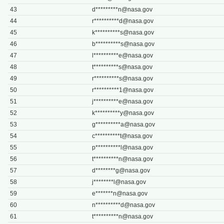
43
d*********
n@nasa.gov
44
r**********
d@nasa.gov
45
k**********
s@nasa.gov
46
b**********
s@nasa.gov
47
l**********
e@nasa.gov
48
t**********
s@nasa.gov
49
r**********
s@nasa.gov
50
r**********
1@nasa.gov
51
j**********
e@nasa.gov
52
k**********
y@nasa.gov
53
g**********
a@nasa.gov
54
c**********
t@nasa.gov
55
p**********
l@nasa.gov
56
t**********
n@nasa.gov
57
d********
g@nasa.gov
58
j********
l@nasa.gov
59
e*******
n@nasa.gov
60
n**********
d@nasa.gov
61
t**********
n@nasa.gov