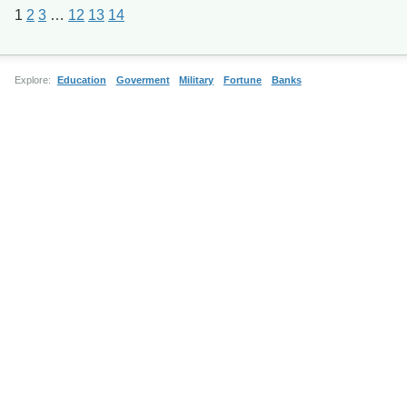
1
2
3
…
12
13
14
Explore:
Education
Goverment
Military
Fortune
Banks