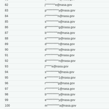
82
j********
e@nasa.gov
83
p**********
y@nasa.gov
84
i**********
n@nasa.gov
85
s**********
s@nasa.gov
86
d**********
g@nasa.gov
87
b*********
m@nasa.gov
88
n**********
p@nasa.gov
89
d**********
r@nasa.gov
90
d**********
s@nasa.gov
91
r**********
s@nasa.gov
92
d**********
n@nasa.gov
93
j*****
e@nasa.gov
94
s**********
t@nasa.gov
95
e**********
1@nasa.gov
96
r**********
g@nasa.gov
97
r**********
1@nasa.gov
98
b**********
y@nasa.gov
99
e**********
y@nasa.gov
100
m**********
a@nasa.gov