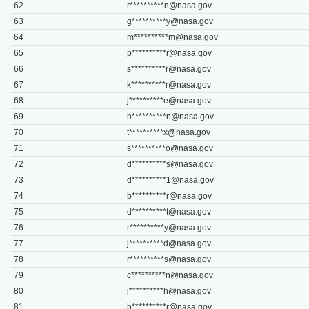
62
r**********
n@nasa.gov
63
g**********
y@nasa.gov
64
m**********
m@nasa.gov
65
p**********
r@nasa.gov
66
s**********
r@nasa.gov
67
k**********
r@nasa.gov
68
j**********
e@nasa.gov
69
h**********
n@nasa.gov
70
t**********
x@nasa.gov
71
s**********
o@nasa.gov
72
d**********
s@nasa.gov
73
d**********
1@nasa.gov
74
b**********
r@nasa.gov
75
d**********
t@nasa.gov
76
r**********
y@nasa.gov
77
j**********
d@nasa.gov
78
r**********
s@nasa.gov
79
c**********
n@nasa.gov
80
j**********
h@nasa.gov
81
b**********
r@nasa.gov