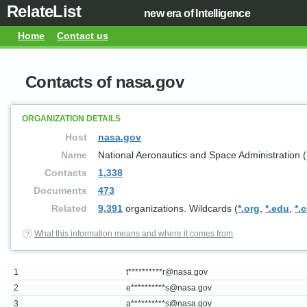
RelateList
new era of Intelligence
Home
Contact us
Contacts of nasa.gov
ORGANIZATION DETAILS
Host
nasa.gov
Name
National Aeronautics and Space Administration
Contacts
1,338
Documents
473
Related
9,391
organizations. Wildcards (
*.org
,
*.edu
,
*.
What this information means and where it comes from
1
t**********
r@nasa.gov
2
e**********
s@nasa.gov
3
a**********
s@nasa.gov