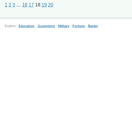
1
2
3
…
16
17
18
19
20
Explore:
Education
Goverment
Military
Fortune
Banks