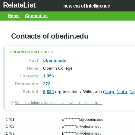
RelateList
new era of Intelligence
Home
Contact us
Contacts of oberlin.edu
ORGANIZATION DETAILS
Host
oberlin.edu
Name
Oberlin College
Contacts
1,956
Documents
272
Related
6,834
organizations. Wildcards (
*.org
,
*.edu
,
*.
What this information means and where it comes from
1701
e**********
k@oberlin.edu
1702
a********
m@oberlin.edu
1703
b********
m@oberlin.edu