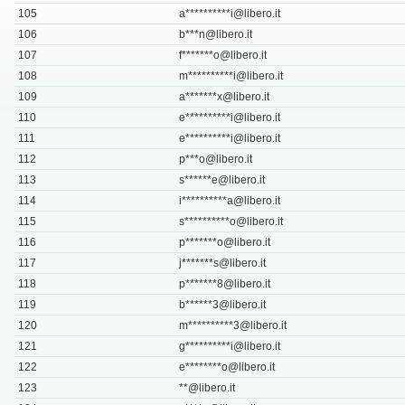
105
a**********
i@libero.it
106
b***
n@libero.it
107
f*******
o@libero.it
108
m**********
i@libero.it
109
a*******
x@libero.it
110
e**********
i@libero.it
111
e**********
i@libero.it
112
p***
o@libero.it
113
s******
e@libero.it
114
i**********
a@libero.it
115
s**********
o@libero.it
116
p*******
o@libero.it
117
j*******
s@libero.it
118
p*******
8@libero.it
119
b******
3@libero.it
120
m**********
3@libero.it
121
g**********
i@libero.it
122
e********
o@libero.it
123
**@libero.it