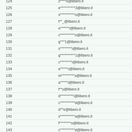
124
z****
o@libero.it
125
e**********
3@libero.it
126
s**********
o@libero.it
127
t**
_@libero.it
128
e******
i@libero.it
129
c**********
o@libero.it
130
g***
1@libero.it
131
s********
i@libero.it
132
g**********
1@libero.it
133
c********
i@libero.it
134
e*****
r@libero.it
135
m*********
s@libero.it
136
a*****
i@libero.it
137
t**
y@libero.it
138
d*********
i@libero.it
139
c**********
d@libero.it
140
d**
e@libero.it
141
s**********
a@libero.it
142
f********
o@libero.it
143
c**********
d@libero.it