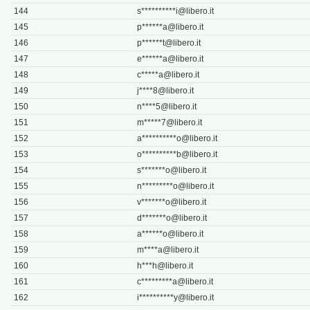
144
s**********
i@libero.it
145
p******
a@libero.it
146
p******
t@libero.it
147
e******
a@libero.it
148
c*****
a@libero.it
149
j****
8@libero.it
150
n****
5@libero.it
151
m*****
7@libero.it
152
a**********
o@libero.it
153
o**********
b@libero.it
154
s*******
o@libero.it
155
n*********
o@libero.it
156
v*******
o@libero.it
157
d*******
o@libero.it
158
a******
o@libero.it
159
m****
a@libero.it
160
h***
h@libero.it
161
c*********
a@libero.it
162
i**********
y@libero.it