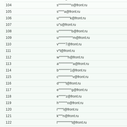
104
s*********
o@front.ru
105
s****
a@front.ru
106
u********
k@front.ru
107
u*
s@front.ru
108
u*********
b@front.ru
109
u**********
m@front.ru
110
v*****
7@front.ru
111
v*
t@front.ru
112
w******
h@front.ru
113
a**********
a@front.ru
114
b********
1@front.ru
115
c**********
v@front.ru
116
d*****
t@front.ru
117
e*********
g@front.ru
118
e*****
z@front.ru
119
h******
o@front.ru
120
i****
l@front.ru
121
k***
n@front.ru
122
l**********
t@front.ru