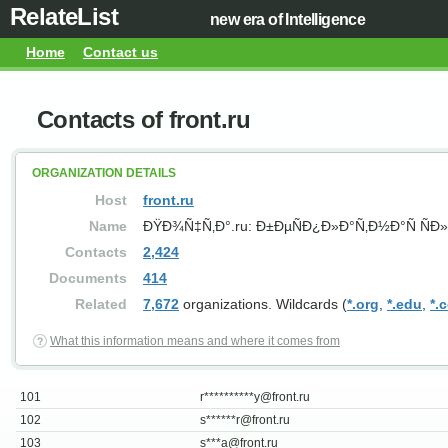
RelateList
new era of Intelligence
Home
Contact us
Contacts of front.ru
ORGANIZATION DETAILS
Host
front.ru
Name
ÐŸÐ¾Ñ‡Ñ‚Ð°.ru: Ð±ÐµÑÐ¿Ð»Ð°Ñ‚Ð½Ð°Ñ Ñ
Contacts
2,424
Documents
414
Related
7,672
organizations. Wildcards (
*.org
,
*.edu
,
*.
What this information means and where it comes from
101
r**********
y@front.ru
102
s******
r@front.ru
103
s***
a@front.ru