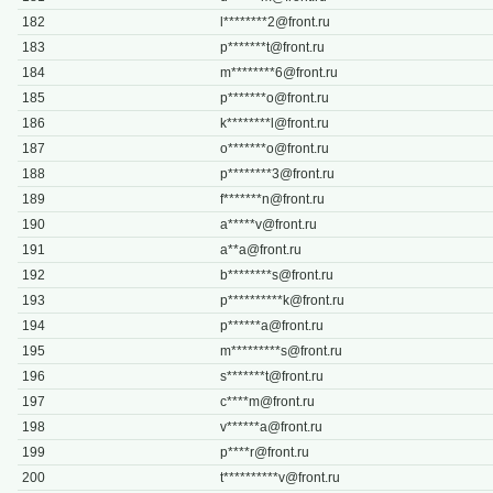
182
l********
2@front.ru
183
p*******
t@front.ru
184
m********
6@front.ru
185
p*******
o@front.ru
186
k********
l@front.ru
187
o*******
o@front.ru
188
p********
3@front.ru
189
f*******
n@front.ru
190
a*****
v@front.ru
191
a**
a@front.ru
192
b********
s@front.ru
193
p**********
k@front.ru
194
p******
a@front.ru
195
m*********
s@front.ru
196
s*******
t@front.ru
197
c****
m@front.ru
198
v******
a@front.ru
199
p****
r@front.ru
200
t**********
v@front.ru