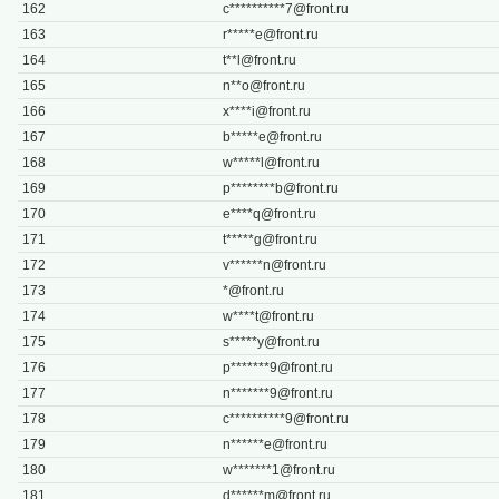
162
c**********
7@front.ru
163
r*****
e@front.ru
164
t**
l@front.ru
165
n**
o@front.ru
166
x****
i@front.ru
167
b*****
e@front.ru
168
w*****
l@front.ru
169
p********
b@front.ru
170
e****
q@front.ru
171
t*****
g@front.ru
172
v******
n@front.ru
173
*@front.ru
174
w****
t@front.ru
175
s*****
y@front.ru
176
p*******
9@front.ru
177
n*******
9@front.ru
178
c**********
9@front.ru
179
n******
e@front.ru
180
w*******
1@front.ru
181
d******
m@front.ru