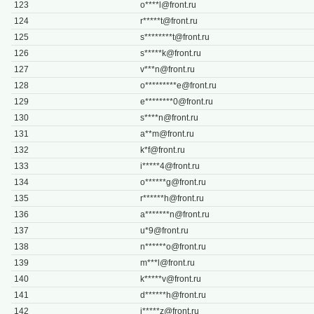
123
o****
l@front.ru
124
r*****
t@front.ru
125
s********
t@front.ru
126
s*****
k@front.ru
127
v***
n@front.ru
128
o*********
e@front.ru
129
e********
0@front.ru
130
s****
n@front.ru
131
a**
m@front.ru
132
k*
f@front.ru
133
i*****
4@front.ru
134
o******
g@front.ru
135
r******
h@front.ru
136
a*******
n@front.ru
137
u*
9@front.ru
138
n******
o@front.ru
139
m***
l@front.ru
140
k*****
v@front.ru
141
d******
h@front.ru
142
i*****
z@front.ru