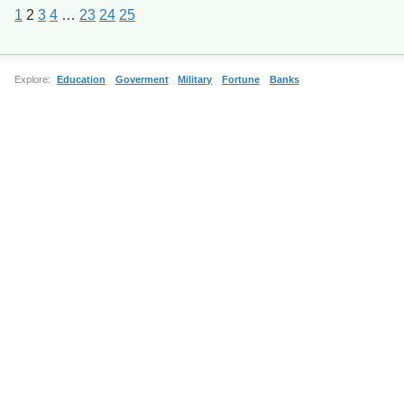
1
2
3
4
…
23
24
25
Explore:
Education
Goverment
Military
Fortune
Banks