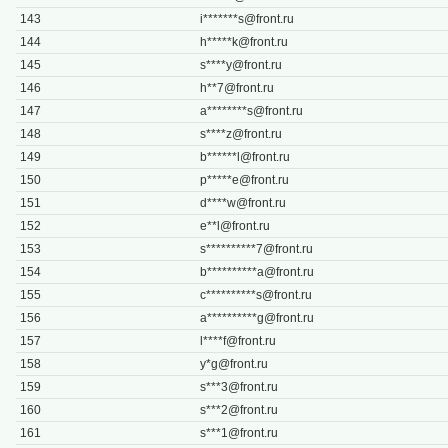
143
i*******
s@front.ru
144
h*****
k@front.ru
145
s****
y@front.ru
146
h**
7@front.ru
147
a********
s@front.ru
148
s****
z@front.ru
149
b******
l@front.ru
150
p*****
e@front.ru
151
d****
w@front.ru
152
e**
l@front.ru
153
s**********
7@front.ru
154
b**********
a@front.ru
155
c**********
s@front.ru
156
a**********
g@front.ru
157
l****
f@front.ru
158
y*
g@front.ru
159
s***
3@front.ru
160
s***
2@front.ru
161
s***
1@front.ru