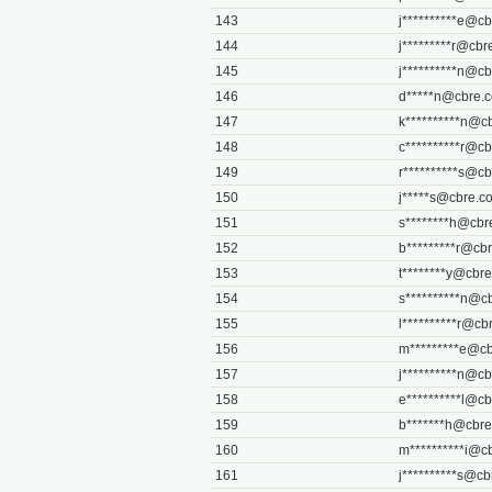
143
j**********
e@cb
144
j*********
r@cbr
145
j**********
n@cb
146
d*****
n@cbre.
147
k**********
n@cb
148
c**********
r@cb
149
r**********
s@cb
150
j*****
s@cbre.c
151
s********
h@cbr
152
b*********
r@cbr
153
t********
y@cbre
154
s**********
n@cb
155
l**********
r@cb
156
m*********
e@cb
157
j**********
n@cb
158
e**********
l@cb
159
b*******
h@cbre
160
m**********
i@c
161
j**********
s@cb