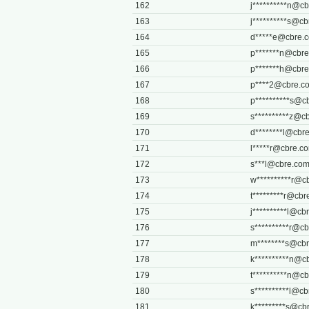
162
j**********
n@cb
163
j**********
s@cb
164
d*****
e@cbre.
165
p*******
n@cbre
166
p*******
h@cbre
167
p****
2@cbre.c
168
p**********
s@cb
169
s**********
z@cb
170
d********
l@cbr
171
l*****
r@cbre.c
172
s***
l@cbre.co
173
w**********
r@c
174
t*********
r@cbr
175
j**********
l@cb
176
s**********
r@cb
177
m********
s@cbr
178
k**********
n@cb
179
t**********
n@cb
180
s**********
l@cb
181
k*********
s@cbr