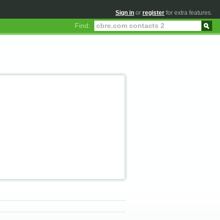
Sign in
or
register
for extra features.
Find: