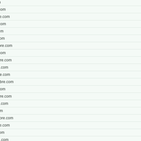
m
com
e.com
com
om
com
re.com
com
re.com
.com
e.com
bre.com
com
re.com
.com
om
bre.com
e.com
com
e.com