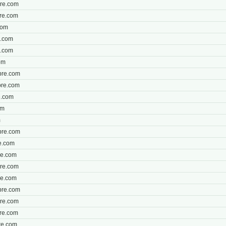
re.com
re.com
com
.com
.com
om
re.com
re.com
e.com
om
m
bre.com
e.com
re.com
re.com
e.com
re.com
re.com
re.com
e.com