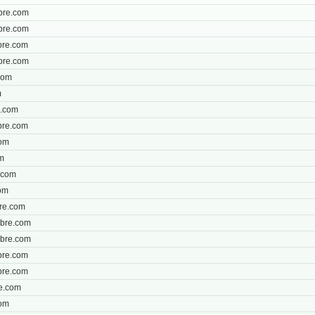
re.com
re.com
re.com
re.com
com
m
.com
re.com
om
m
.com
om
re.com
bre.com
bre.com
bre.com
re.com
e.com
om