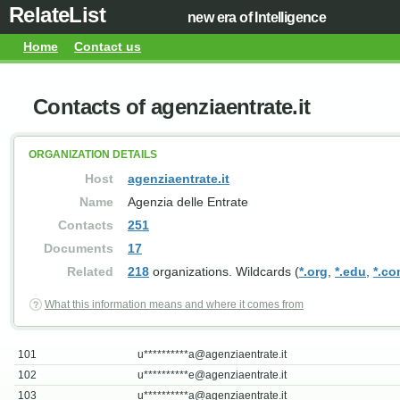
RelateList
new era of Intelligence
Home
Contact us
Contacts of agenziaentrate.it
ORGANIZATION DETAILS
Host
agenziaentrate.it
Name
Agenzia delle Entrate
Contacts
251
Documents
17
Related
218
organizations. Wildcards (
*.org
,
*.edu
,
*.c
What this information means and where it comes from
101
u**********
a@agenziaentrate.it
102
u**********
e@agenziaentrate.it
103
u**********
a@agenziaentrate.it