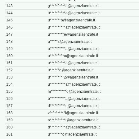
143
g**********
o@agenziaentrate.it
144
u**********
o@agenziaentrate.it
145
u*******
o@agenziaentrate.it
146
u**********
a@agenziaentrate.it
147
u*********
e@agenziaentrate.it
148
u*****
s@agenziaentrate.it
149
u**********
a@agenziaentrate.it
150
u*********
o@agenziaentrate.it
151
u**********
o@agenziaentrate.it
152
u******
o@agenziaentrate.it
153
u*********
2@agenziaentrate.it
154
u**********
a@agenziaentrate.it
155
m**********
o@agenziaentrate.it
156
b**********
a@agenziaentrate.it
157
d**********
o@agenziaentrate.it
158
v**********
i@agenziaentrate.it
159
a**********
i@agenziaentrate.it
160
d**********
a@agenziaentrate.it
161
u********
o@agenziaentrate.it